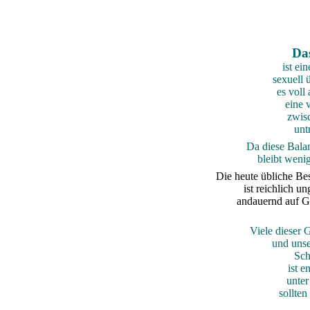
Da
ist ein
sexuell 
es voll
eine 
zwis
unt
Da diese Balan
bleibt wen
Die heute übliche Be
ist reichlich 
andauernd auf G
Viele dieser 
und unse
Sch
ist e
unte
sollten