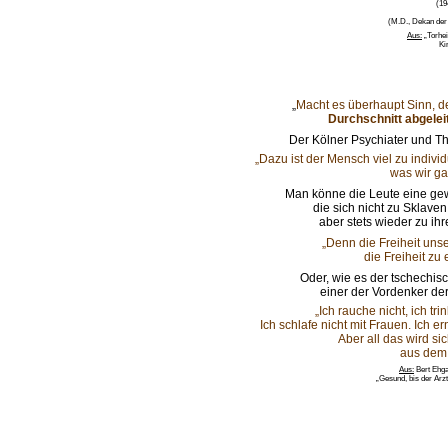
(19
(M.D., Dekan der 
Aus:
„Torhei
Ki
„
Macht es überhaupt Sinn, d
Durchschnitt
abgelei
Der Kölner Psychiater und Th
„Dazu ist der Mensch viel zu individ
was wir ga
Man könne die Leute eine gew
die sich nicht zu Sklav
aber stets wieder zu ih
„Denn die Freiheit uns
die Freiheit zu
Oder, wie es der tschechis
einer der Vordenker der 
„Ich rauche nicht, ich tr
Ich schlafe nicht mit Frauen. Ich 
Aber all das wird si
aus dem
Aus:
Bert Ehga
„Gesund, bis der Arz